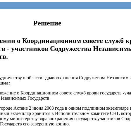
Решение
ении о Координационном совете служб к
тв - участников Содружества Независим
тв.
рудничеству в области здравоохранения Содружества Независим
шил:
ложение о Координационном совете служб крови государств -уч
Независимых Государств.
ороде Астане 2 июня 2003 года в одном подлинном экземпляре 
нный экземпляр хранится в Исполнительном комитете СНГ, кот
дому министерству здравоохранения государств-участников Сод
Государств его заверенную копию.