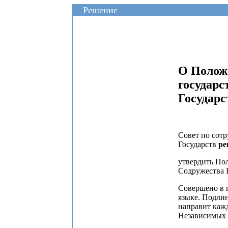
Решение
О Полож
государс
Государс
Совет по сот
Государств
ре
утвердить По
Содружества 
Совершено в г
языке. Подли
направит каж
Независимых 