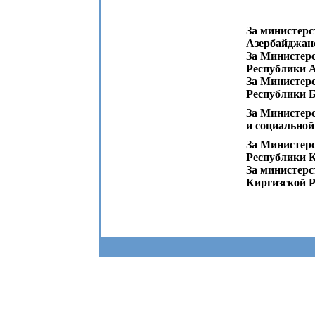
За министерс
Азербайджан
За Министерс
Республики 
За Министерс
Республики 
За Министерс
и социально
За Министерс
Республики К
За министерс
Киргизской 