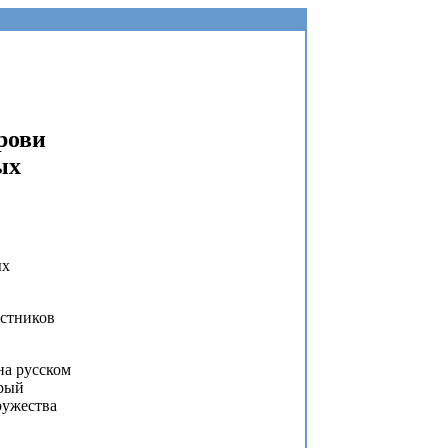
рови
ых
ых
астников
на русском
орый
ружества