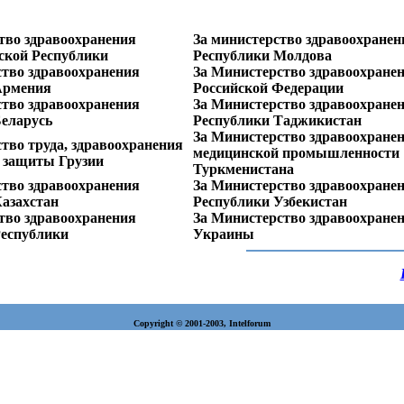
тво здравоохранения
За министерство здравоохранен
ской Республики
Республики Молдова
тво здравоохранения
За Министерство здравоохране
Армения
Российской Федерации
тво здравоохранения
За Министерство здравоохране
Беларусь
Республики Таджикистан
За Министерство здравоохране
тво труда, здравоохранения
медицинской промышленности
й защиты Грузии
Туркменистана
тво здравоохранения
За Министерство здравоохране
азахстан
Республики Узбекистан
тво здравоохранения
За Министерство здравоохране
Республики
Украины
Copyright © 2001-2003, Intelforum