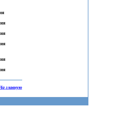
ия
ния
ния
ния
ния
ния
На главную