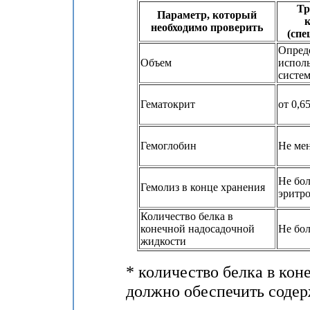
Тр
Параметр, который
к
необходимо проверить
(спе
Опред
Объем
испол
систе
Гематокрит
от 0,65
Гемоглобин
Не мен
Не бол
Гемолиз в конце хранения
эритр
Количество белка в
конечной надосадочной
Не бол
жидкости
* количество белка в ко
должно обеспечить содерж