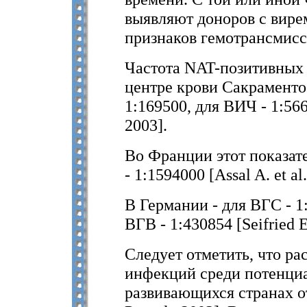
выявляют доноров с вире
признаков гемотрансмис
Частота NAT-позитивных
центре крови Сакраменто
1:169500, для ВИЧ - 1:5663
2003].
Во Франции этот показате
- 1:1594000 [Assal A. et al.
В Германии - для ВГС - 1
ВГВ - 1:430854 [Seifried E
Следует отметить, что р
инфекций среди потенциа
развивающихся странах отл