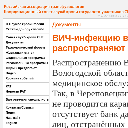
Документы
О Службе крови России
Скажем донору спасибо
ВИЧ-инфекцию в
Совет служб крови СНГ
Документы
распространяют
Технологический форум
Журналы и статьи
Федеральная программа
Распространению 
Региональные программы
Фирмы предлагают
Вологодской област
Видео
Хроника событий
медицинское обслу
РАТ
Так, в Череповецки
Новости РАТ
Вам отвечают специалисты
не проводится кара
Контакты/Ссылки
отсутствует банк д
Поиск
Наш сайт
лиц, отстранённых 
English