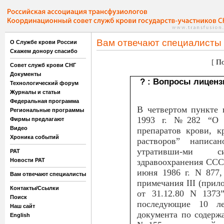
Вам отвечают специалисты
О Службе крови России
Скажем донору спасибо
[
По
Совет служб крови СНГ
Документы
? : Вопросы лиценз
Технологический форум
Журналы и статьи
Федеральная программа
В четвертом пункте 
Региональные программы
1993 г. №282 “О го
Фирмы предлагают
Видео
препаратов крови, к
Хроника событий
растворов” написа
утративши-ми с
РАТ
здравоохранения СССР:
Новости РАТ
июня 1986 г. N 877,
Вам отвечают специалисты
примечания III (прило
Контакты/Ссылки
от 31.12.80 N 1373
Поиск
последующие 10 л
Наш сайт
документа по содерж
English