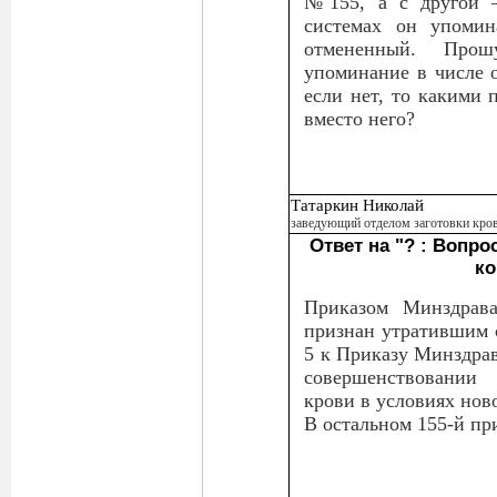
№155, а с другой –
системах он упомин
отмененный. Прош
упоминание в числе 
если нет, то какими 
вместо него?
Татаркин Николай
заведующий отделом заготовки кро
Ответ на "? : Вопр
ко
Приказом Минздрав
признан утратившим 
5 к Приказу Минздрав
совершенствовании
крови в условиях нов
В остальном 155-й пр