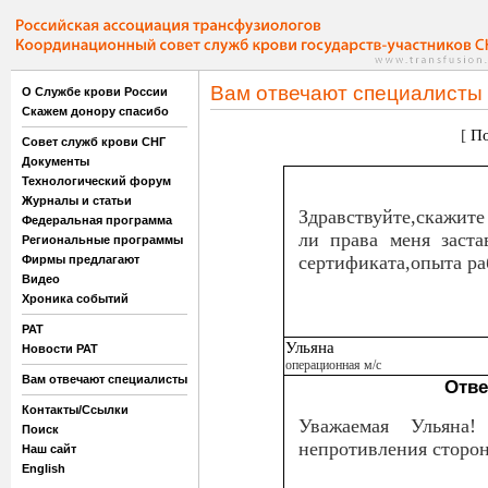
Вам отвечают специалисты
О Службе крови России
Скажем донору спасибо
[
По
Совет служб крови СНГ
Документы
Технологический форум
Журналы и статьи
Здравствуйте,скажите
Федеральная программа
ли права меня заста
Региональные программы
сертификата,опыта ра
Фирмы предлагают
Видео
Хроника событий
РАТ
Ульяна
Новости РАТ
операционная м/с
Вам отвечают специалисты
Отве
Контакты/Ссылки
Уважаемая Ульяна!
Поиск
непротивления сторон
Наш сайт
English