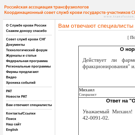
Вам отвечают специалисты
О Службе крови России
Скажем донору спасибо
[
По
Совет служб крови СНГ
Документы
О нор
Технологический форум
Журналы и статьи
Действует ли фарм
Федеральная программа
фракционирования" и
Региональные программы
Фирмы предлагают
Видео
Хроника событий
Михаил
РАТ
Специалист
Новости РАТ
Ответ на "
Вам отвечают специалисты
Уважаемый Михаил! 
Контакты/Ссылки
42-0091-02.
Поиск
Наш сайт
English