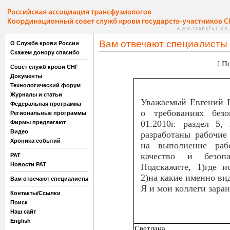
Вам отвечают специалисты
О Службе крови России
Скажем донору спасибо
[
По
Совет служб крови СНГ
Документы
Технологический форум
Журналы и статьи
Уважаемый Евгений Б
Федеральная программа
о требованиях безо
Региональные программы
01.2010г. раздел 5,
Фирмы предлагают
Видео
разработаны рабочие
Хроника событий
на выполнение раб
качество и безопа
РАТ
Новости РАТ
Подскажите, 1)где и
2)на какие именно ви
Вам отвечают специалисты
Я и мои коллеги заран
Контакты/Ссылки
Поиск
Наш сайт
English
Светлана