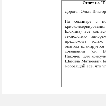
Ответ на "
Дорогая Ольга Виктор
На
семинаре
с под
криоконсервирова
Блохина) все соглас
технологию замора
предложить только
опытом планируется 
совещании (см.
h
Наконец, для консул
Шамиль Матвеевич Баг
морозящий все, что уг