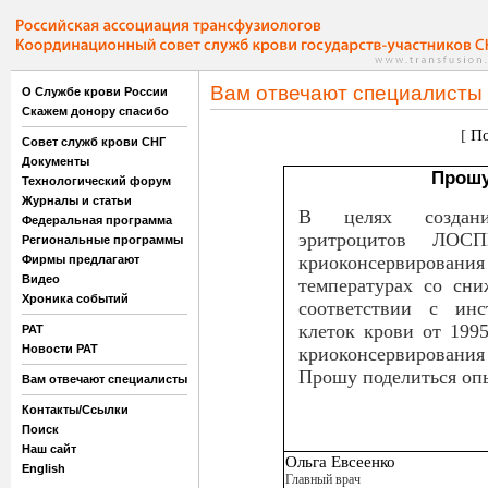
Вам отвечают специалисты
О Службе крови России
Скажем донору спасибо
[
По
Совет служб крови СНГ
Документы
Прошу
Технологический форум
Журналы и статьи
В целях создани
Федеральная программа
эритроцитов ЛОСП
Региональные программы
криоконсервировани
Фирмы предлагают
Видео
температурах со сни
Хроника событий
соответствии с инс
клеток крови от 199
РАТ
Новости РАТ
криоконсервирования
Прошу поделиться опы
Вам отвечают специалисты
Контакты/Ссылки
Поиск
Наш сайт
Ольга Евсеенко
English
Главный врач