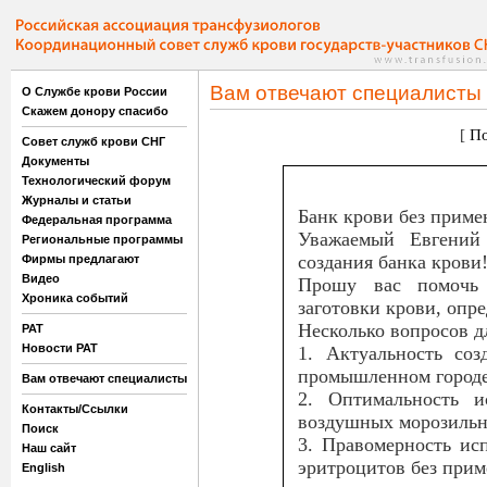
Вам отвечают специалисты
О Службе крови России
Скажем донору спасибо
[
По
Совет служб крови СНГ
Документы
Технологический форум
Журналы и статьи
Банк крови без приме
Федеральная программа
Уважаемый Евгений 
Региональные программы
создания банка крови
Фирмы предлагают
Видео
Прошу вас помочь 
Хроника событий
заготовки крови, опре
Несколько вопросов д
РАТ
Новости РАТ
1. Актуальность со
промышленном город
Вам отвечают специалисты
2. Оптимальность и
Контакты/Ссылки
воздушных морозильн
Поиск
3. Правомерность ис
Наш сайт
эритроцитов без прим
English