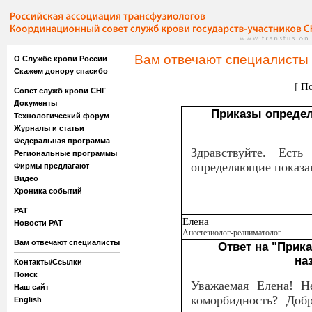
Вам отвечают специалисты
О Службе крови России
Скажем донору спасибо
[
По
Совет служб крови СНГ
Документы
Приказы определ
Технологический форум
Журналы и статьи
Федеральная программа
Здравствуйте. Ест
Региональные программы
определяющие показа
Фирмы предлагают
Видео
Хроника событий
РАТ
Елена
Новости РАТ
Анестезиолог-реаниматолог
Вам отвечают специалисты
Ответ на "Прик
на
Контакты/Ссылки
Поиск
Уважаемая Елена! Н
Наш сайт
коморбидность? Доб
English