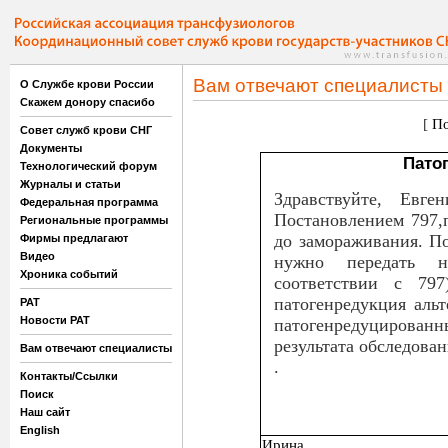
Вам отвечают специалисты
О Службе крови России
Скажем донору спасибо
[
По
Совет служб крови СНГ
Документы
Пато
Технологический форум
Журналы и статьи
Здравствуйте, Евге
Федеральная программа
Постановлением 797,
Региональные программы
до замораживания. По
Фирмы предлагают
Видео
нужно передать н
Хроника событий
соответствии с 79
патогенредукция аль
РАТ
Новости РАТ
патогенредуцированн
результата обследова
Вам отвечают специалисты
.
Контакты/Ссылки
Поиск
Наш сайт
English
Ирина