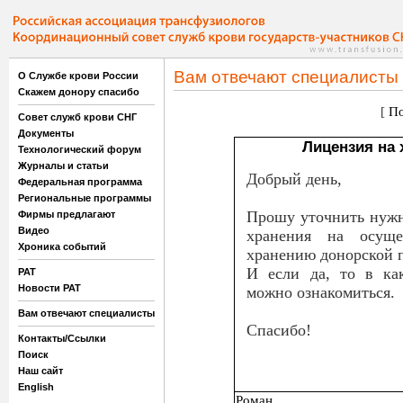
Вам отвечают специалисты
О Службе крови России
Скажем донору спасибо
[
По
Совет служб крови СНГ
Документы
Лицензия на
Технологический форум
Журналы и статьи
Добрый день,
Федеральная программа
Региональные программы
Прошу уточнить нужн
Фирмы предлагают
Видео
хранения на осуще
Хроника событий
хранению донорской 
И если да, то в ка
РАТ
Новости РАТ
можно ознакомиться.
Вам отвечают специалисты
Спасибо!
Контакты/Ссылки
Поиск
Наш сайт
English
Роман