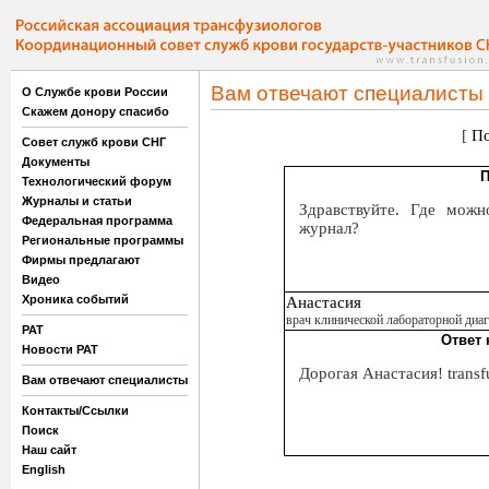
Вам отвечают специалисты
О Службе крови России
Скажем донору спасибо
[
По
Совет служб крови СНГ
Документы
П
Технологический форум
Журналы и статьи
Здравствуйте. Где можн
Федеральная программа
журнал?
Региональные программы
Фирмы предлагают
Видео
Хроника событий
Анастасия
врач клинической лабораторной диа
РАТ
Ответ 
Новости РАТ
Дорогая Анастасия! transf
Вам отвечают специалисты
Контакты/Ссылки
Поиск
Наш сайт
English