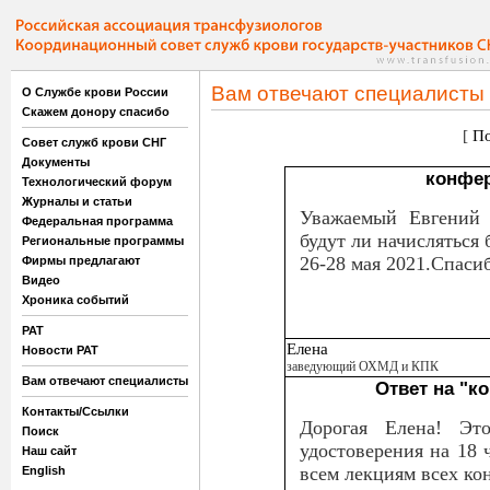
Вам отвечают специалисты
О Службе крови России
Скажем донору спасибо
[
По
Совет служб крови СНГ
Документы
конфер
Технологический форум
Журналы и статьи
Уважаемый Евгений 
Федеральная программа
будут ли начисляться
Региональные программы
26-28 мая 2021.Спаси
Фирмы предлагают
Видео
Хроника событий
РАТ
Елена
Новости РАТ
заведующий ОХМД и КПК
Вам отвечают специалисты
Ответ на "к
Контакты/Ссылки
Дорогая Елена! Эт
Поиск
удостоверения на 18 ч
Наш сайт
всем лекциям всех к
English