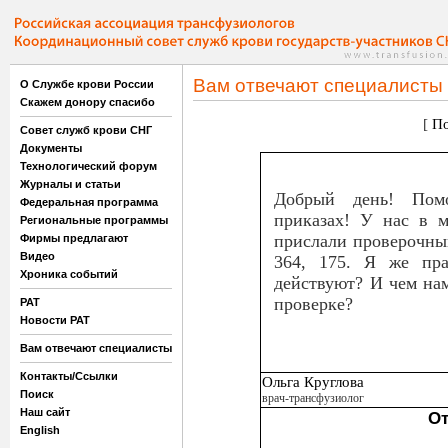
Вам отвечают специалисты
О Службе крови России
Скажем донору спасибо
[
По
Совет служб крови СНГ
Документы
Технологический форум
Журналы и статьи
Добрый день! Помо
Федеральная программа
приказах! У нас в 
Региональные программы
прислали проверочны
Фирмы предлагают
Видео
364, 175. Я же пр
Хроника событий
действуют? И чем нам
проверке?
РАТ
Новости РАТ
Вам отвечают специалисты
Контакты/Ссылки
Ольга Круглова
Поиск
врач-трансфузиолог
Наш сайт
От
English