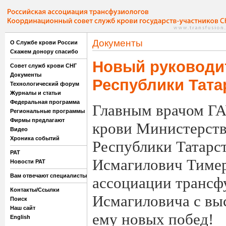
Документы
О Службе крови России
Скажем донору спасибо
Новый руководи
Совет служб крови СНГ
Документы
Республики Тата
Технологический форум
Журналы и статьи
Федеральная программа
Главным врачом ГА
Региональные программы
Фирмы предлагают
крови Министерств
Видео
Хроника событий
Республики Татарс
РАТ
Исмагилович Тимер
Новости РАТ
Вам отвечают специалисты
ассоциации трансф
Контакты/Ссылки
Исмагиловича с вы
Поиск
Наш сайт
ему новых побед!
English