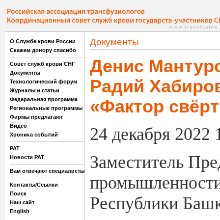
Документы
О Службе крови России
Скажем донору спасибо
Денис Мантуро
Совет служб крови СНГ
Документы
Радий Хабиров
Технологический форум
Журналы и статьи
Федеральная программа
«Фактор свёрт
Региональные программы
Фирмы предлагают
Видео
24 декабря 2022
Хроника событий
РАТ
Заместитель Пре
Новости РАТ
Вам отвечают специалисты
промышленности 
Контакты/Ссылки
Поиск
Республики Башк
Наш сайт
English