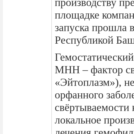
производству пр
площадке компа
запуска прошла 
Республикой Баш
Гемостатический
МНН – фактор св
«Эйтоплазм»), н
орфанного забол
свёртываемости 
локальное произ
лечения гемофил