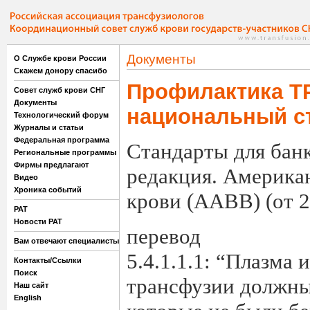
Документы
О Службе крови России
Скажем донору спасибо
Профилактика Т
Совет служб крови СНГ
Документы
национальный с
Технологический форум
Журналы и статьи
Федеральная программа
Стандарты для банк
Региональные программы
Фирмы предлагают
редакция. Америка
Видео
Хроника событий
крови (ААВВ) (от 2
РАТ
Новости РАТ
перевод
Вам отвечают специалисты
5.4.1.1.1: “Плазма 
Контакты/Ссылки
Поиск
трансфузии должны
Наш сайт
English