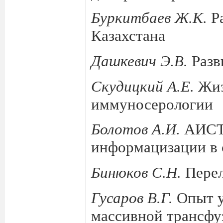
Буркитбаев Ж.К.
Р
Казахстана
Дашкевич Э.В.
Разв
Скудицкий А.Е.
Жиз
иммуносерологии
Болотов А.И.
АИСТ
информацизации в 
Бинюков С.Н.
Перел
Гусаров В.Г.
Опыт у
массивной трансфу