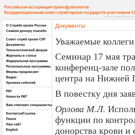
Документы
О Службе крови России
Скажем донору спасибо
Уважаемые коллеги
Совет служб крови СНГ
Документы
Технологический форум
Семинар 17 мая тр
Журналы и статьи
Федеральная программа
конференц-зале по
Региональные программы
Фирмы предлагают
центра на Нижней 
Видео
Хроника событий
В повестку дня зая
РАТ
Новости РАТ
Вам отвечают специалисты
Орлова М.Л.
Испол
Контакты/Ссылки
функции по контро
Поиск
Наш сайт
донорства крови и 
English