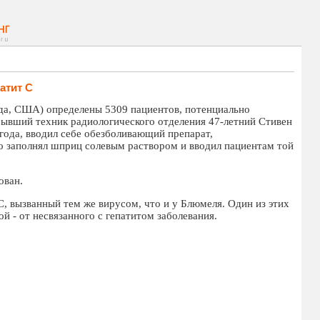
атит С
да, США) определены 5309 пациентов, потенциально
ывший техник радиологического отделения 47-летний Стивен
года, вводил себе обезболивающий препарат,
о заполнял шприц солевым раствором и вводил пациентам той
ован.
С, вызванный тем же вирусом, что и у Блюмеля. Один из этих
ой - от несвязанного с гепатитом заболевания.