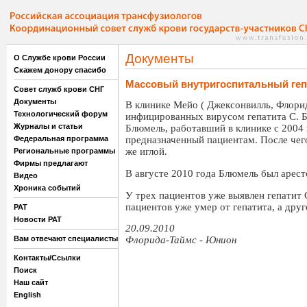
Документы
О Службе крови России
Скажем донору спасибо
Массовый внутригоспитальный геп
Совет служб крови СНГ
Документы
В клинике Мейо ( Джексонвилль, Флори
Технологический форум
инфицированных вирусом гепатита С. Б
Журналы и статьи
Блюмель, работавший в клинике с 2004 
Федеральная программа
предназначенный пациентам. После чег
же иглой.
Региональные программы
Фирмы предлагают
В августе 2010 года Блюмель был арест
Видео
Хроника событий
У трех пациентов уже выявлен гепатит 
пациентов уже умер от гепатита, а друг
РАТ
Новости РАТ
20.09.2010
Вам отвечают специалисты
Флорида-Таймс - Юнион
Контакты/Ссылки
Поиск
Наш сайт
English