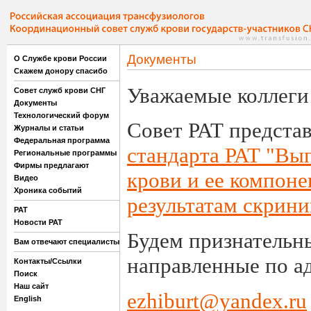
Документы
О Службе крови России
Скажем донору спасибо
Уважаемые коллеги
Совет служб крови СНГ
Документы
Технологический форум
Совет РАТ предста
Журналы и статьи
Федеральная программа
стандарта РАТ "Вы
Региональные программы
Фирмы предлагают
крови и ее компон
Видео
Хроника событий
результатам скрин
РАТ
Новости РАТ
Будем признательны
Вам отвечают специалисты
направленные по а
Контакты/Ссылки
Поиск
Наш сайт
ezhiburt@yandex.ru
English