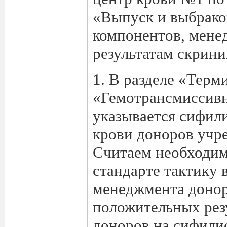
«Выпуск и выбрако
компонентов, мене
результатам скрин
1. В разделе «Терм
«Гемотрансмиссивн
указывается сифили
крови доноров учр
Считаем необходим
стандарте тактику 
менеджмента донор
положительных рез
доноров на сифили